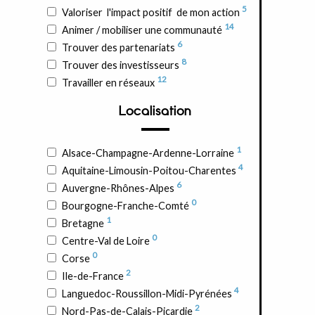
5
Valoriser l'impact positif de mon action
14
Animer / mobiliser une communauté
6
Trouver des partenariats
8
Trouver des investisseurs
12
Travailler en réseaux
Localisation
1
Alsace-Champagne-Ardenne-Lorraine
4
Aquitaine-Limousin-Poitou-Charentes
6
Auvergne-Rhônes-Alpes
0
Bourgogne-Franche-Comté
1
Bretagne
0
Centre-Val de Loire
0
Corse
2
Ile-de-France
4
Languedoc-Roussillon-Midi-Pyrénées
2
Nord-Pas-de-Calais-Picardie