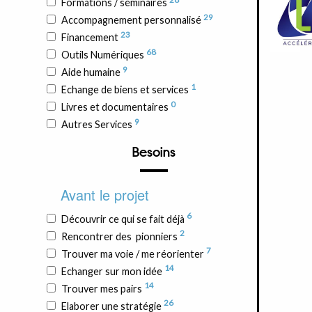
Formations / séminaires
29
Accompagnement personnalisé
23
Financement
68
Outils Numériques
9
Aide humaine
1
Echange de biens et services
0
Livres et documentaires
9
Autres Services
Besoins
Avant le projet
6
Découvrir ce qui se fait déjà
2
Rencontrer des pionniers
7
Trouver ma voie / me réorienter
14
Echanger sur mon idée
14
Trouver mes pairs
26
Elaborer une stratégie