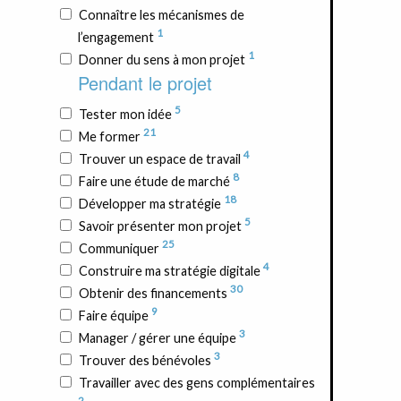
Connaître les mécanismes de
1
l’engagement
1
Donner du sens à mon projet
Pendant le projet
5
Tester mon idée
21
Me former
4
Trouver un espace de travail
8
Faire une étude de marché
18
Développer ma stratégie
5
Savoir présenter mon projet
25
Communiquer
4
Construire ma stratégie digitale
30
Obtenir des financements
9
Faire équipe
3
Manager / gérer une équipe
3
Trouver des bénévoles
Travailler avec des gens complémentaires
2