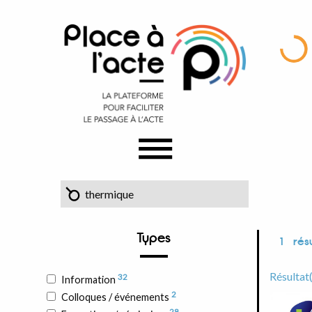
Types
1
résu
Résultat
32
Information
2
Colloques / événements
28