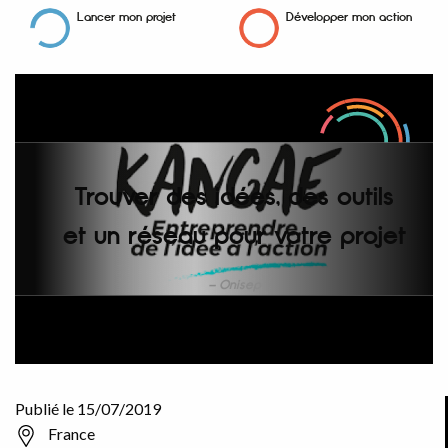
Lancer mon projet
Développer mon action
Trouver des idées, des outils
et un réseau pour votre projet
Onisep
Publié le 15/07/2019
France