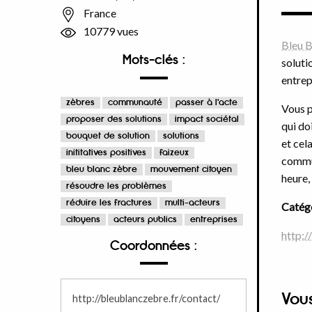
France
10779 vues
Bleu 
Mots-clés :
soluti
entrep
zèbres
communauté
passer à l'acte
Vous p
proposer des solutions
impact sociétal
qui do
bouquet de solution
solutions
et cel
inititatives positives
faizeux
commun
bleu blanc zèbre
mouvement citoyen
heure, 
résoudre les problèmes
réduire les fractures
multi-acteurs
Catégo
citoyens
acteurs publics
entreprises
http:/
Coordonnées :
Vou
http://bleublanczebre.fr/contact/