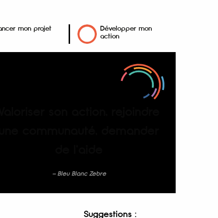
ancer mon projet
Développer mon
action
Valoriser son action, rejoindre
une communauté, demander
de l'aide
Bleu Blanc Zebre
Suggestions :