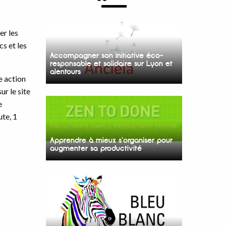
er les
cs et les
Accompagner son initiative éco-
responsable et solidaire sur Lyon et
alentours
e action
r le site
e
te, 1
Apprendre à mieux s'organiser pour
augmenter sa productivité