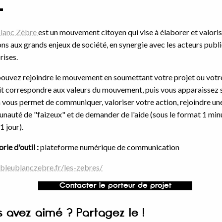
Blanc Zèbre
est un mouvement citoyen qui vise à élaborer et valoris
ons aux grands enjeux de société, en synergie avec les acteurs publi
rises.
ouvez rejoindre le mouvement en soumettant votre projet ou votr
it correspondre aux valeurs du mouvement, puis vous apparaissez su
a vous permet de communiquer, valoriser votre action, rejoindre un
auté de "faizeux" et de demander de l'aide (sous le format 1 minu
1 jour).
rie d'outil :
plateforme numérique de communication
/bleublanczebre.fr/les-zebres/
Contacter le porteur de projet
s avez aimé ? Partagez le !