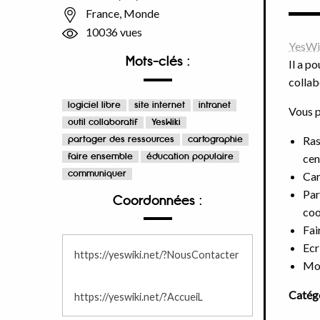
France, Monde
10036 vues
YesWi
Mots-clés :
Il a p
collab
logiciel libre
site internet
intranet
Vous p
outil collaboratif
YesWiki
Ras
partager des ressources
cartographie
faire ensemble
éducation populaire
cen
communiquer
Car
Par
Coordonnées :
coo
Fai
Ecr
https://yeswiki.net/?NousContacter
Mon
Catégo
https://yeswiki.net/?AccueiL