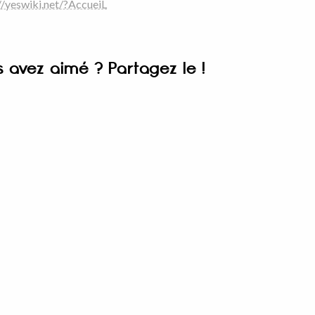
//yeswiki.net/?AccueiL
s avez aimé ? Partagez le !