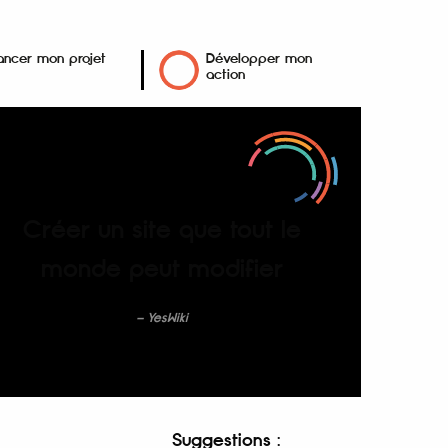
ancer mon projet
Développer mon
action
Créer un site que tout le
monde peut modifier
YesWiki
Suggestions :