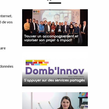
nternet.
té de vos
Trouver un accompagnement et
valoriser son projet à impact
gare
e données
S'appuyer sur des services partagés