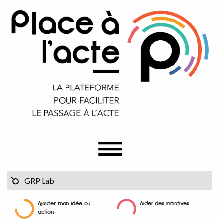
Ajouter mon idée ou
Aider des initiatives
action