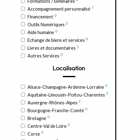
Formations / séminaires
7
Accompagnement personnalisé
0
Financement
2
Outils Numériques
0
Aide humaine
0
Echange de biens et services
1
Livres et documentaires
0
Autres Services
Localisation
0
Alsace-Champagne-Ardenne-Lorraine
2
Aquitaine-Limousin-Poitou-Charentes
2
Auvergne-Rhônes-Alpes
0
Bourgogne-Franche-Comté
0
Bretagne
0
Centre-Val de Loire
0
Corse