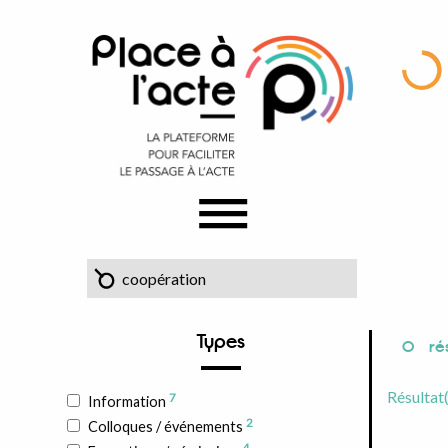
Types
0
rés
Résultat
7
Information
2
Colloques / événements
4