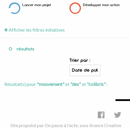
Lancer mon projet
Développer mon action
Afficher les filtres initiatives
0
résultats
Trier par :
Résultat(s) pour
"mouvement"
et
"des"
et
"colibris"
:
Site propulsé par
On passe à l'acte
, sous licence
Creative