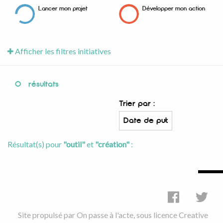
Lancer mon projet
Développer mon action
Afficher les filtres initiatives
0
résultats
Trier par :
Résultat(s) pour
"outil"
et
"création"
:
Site propulsé par
On passe à l'acte
, sous licence
Creative