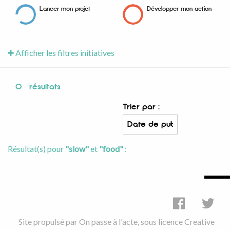
Lancer mon projet
Développer mon action
Afficher les filtres initiatives
0
résultats
Trier par :
Résultat(s) pour
"slow"
et
"food"
:
Site propulsé par
On passe à l'acte
, sous licence
Creative