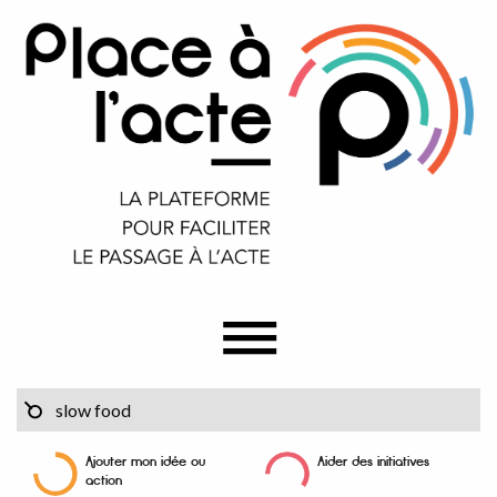
Ajouter mon idée ou
Aider des initiatives
action