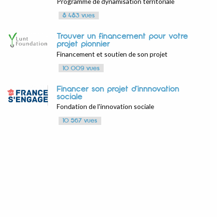
Programme de dynamisation territoriale
8 483 vues
Trouver un financement pour votre
projet pionnier
Financement et soutien de son projet
10 009 vues
Financer son projet d'innnovation
sociale
Fondation de l'innovation sociale
10 567 vues
Réaliser un service civique qui
permet d'expérimenter son projet
Programme d'accompagnement à la création
de projet pour jeunes de 16 à 30 ans
6 240 vues
Monter un projet de Tiers-Lieu
Coopérative de Tiers-Lieux